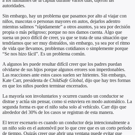
a los habitantes de la capital durante varios días, dijeron las
autoridades.
Sin embargo, hay un problema que pasamos por alto al viajar con
niños, mascotas o personas mayores en autos, dejarlos adentro
mientras salimos “rápidamente” a otros asuntos, ya sea por decisión
propia o más peligroso; porque no nos damos cuenta. Algo que
suena un poco difícil de creer, ya que se trata de una situación que
tendríamos que ser muy distraídos, sin embargo, ya sea por el ritmo
de vida que llevamos, problemas cotidianos o simplemente porque
“Se nos hizo fácil”. Es un problema común.
A algunos les puede resultar difícil creer que los padres puedan
olvidarse de sus hijos porque algunos errores son imperdonables.
Las reacciones ante estos casos suelen ser hirientes. Sin embargo,
Kate Carr, presidenta de
ChildSafe Global
, dijo que hay tres formas
en que los niños pueden terminar encerrados.
La mayoría son involuntarios y ocurren cuando un conductor se
distrae y actúa sin pensar, como si estuviera en modo automático. La
segunda forma es que el niño suba solo al vehículo. Carr dijo que
alrededor del 30% de los casos se registran de esta manera.
El tercer escenario es cuando un conductor deja intencionalmente a
un niño solo en el automóvil por lo que cree que es un corto período
de tiempo. Quizás creer que abrir una ventana puede evitar que