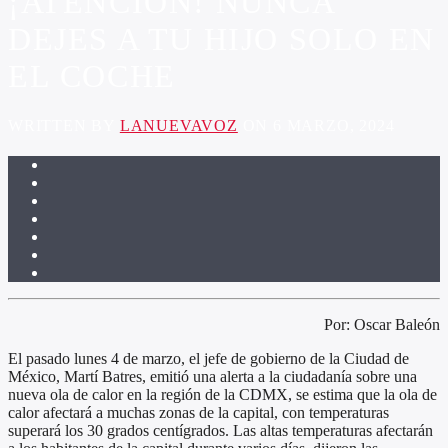
¡ATENCIÓN! NUNCA
DEJES A TU HIJO SOLO EN
EL COCHE
WRITTEN BY
LANUEVAVOZ
ON 6 MARZO, 2024
Por: Oscar Baleón
El pasado lunes 4 de marzo, el jefe de gobierno de la Ciudad de
México, Martí Batres, emitió una alerta a la ciudadanía sobre una
nueva ola de calor en la región de la CDMX, se estima que la ola de
calor afectará a muchas zonas de la capital, con temperaturas
superará los 30 grados centígrados. Las altas temperaturas afectarán