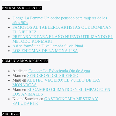
ENTRADAS RECIENTES
Dodge La Femme: Un coche pensado para mujeres de los
años 50´s
FAMOSOS AL TABLERO: ARTISTAS QUE DOMINAN
EL AJEDREZ
PREPARATE PARA EL AÑO NUEVO UTILIZANDO EL
MÉTODO KONMARÍ
Así se formó una Diva llamada Silvia Pinal…
LOS ENIGMAS DE LA MONA LISA
COMENTARIOS RECIENTES
Andie
en
Conoce: La Exhacienda Ojo de Agua
Maru
en
SENDEROS DEL SILENCIO
Maru
en
ALETEO VIAJERO: EL VUELO DE LAS
MONARCAS
Maru
en
EL CAMBIO CLIMATICO Y SU IMPACTO EN
LOS ANIMALES
Noemí Sánchez
en
GASTRONOMIA MESTIZA Y
SALUDABLE
ARCHIVOS