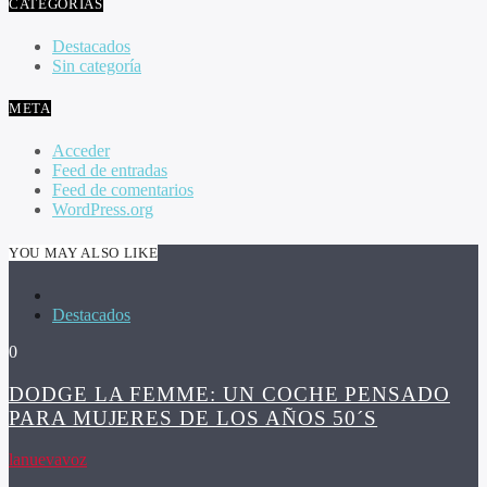
CATEGORÍAS
Destacados
Sin categoría
META
Acceder
Feed de entradas
Feed de comentarios
WordPress.org
YOU MAY ALSO LIKE
Destacados
0
DODGE LA FEMME: UN COCHE PENSADO
PARA MUJERES DE LOS AÑOS 50´S
lanuevavoz