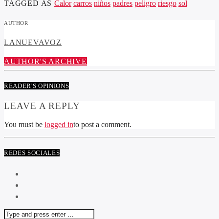
TAGGED AS
Calor
carros
niños
padres
peligro
riesgo
sol
AUTHOR
LANUEVAVOZ
AUTHOR'S ARCHIVE
READER'S OPINIONS
LEAVE A REPLY
You must be
logged in
to post a comment.
REDES SOCIALES