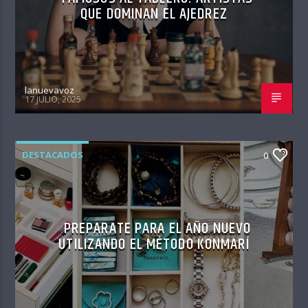
QUE DOMINAN EL AJEDREZ
lanuevavoz
17 JULIO, 2025
DESTACADOS
0
PREPARATE PARA EL AÑO NUEVO
UTILIZANDO EL MÉTODO KONMARÍ