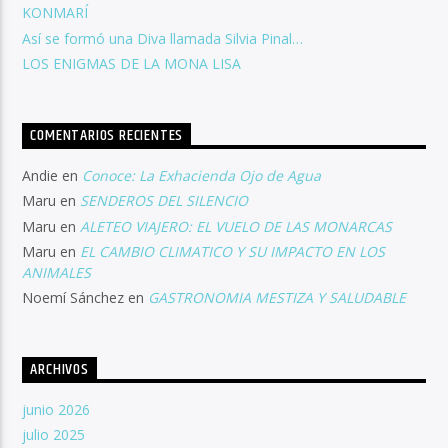
KONMARÍ
Así se formó una Diva llamada Silvia Pinal…
LOS ENIGMAS DE LA MONA LISA
COMENTARIOS RECIENTES
Andie
en
Conoce: La Exhacienda Ojo de Agua
Maru
en
SENDEROS DEL SILENCIO
Maru
en
ALETEO VIAJERO: EL VUELO DE LAS MONARCAS
Maru
en
EL CAMBIO CLIMATICO Y SU IMPACTO EN LOS
ANIMALES
Noemí Sánchez
en
GASTRONOMIA MESTIZA Y SALUDABLE
ARCHIVOS
junio 2026
julio 2025