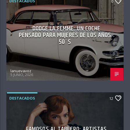
DESTACADOS
0
DODGE LA FEMME: UN COCHE
PENSADO PARA MUJERES DE LOS AÑOS
50´S
lanuevavoz
5 JUNIO, 2026
DESTACADOS
12
FAMOSOS AL TABLERO: ARTISTAS