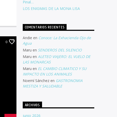
Pinal…
LOS ENIGMAS DE LA MONA LISA
COMENTARIOS RECIENTES
Andie
en
Conoce: La Exhacienda Ojo de
0
Agua
Maru
en
SENDEROS DEL SILENCIO
Maru
en
ALETEO VIAJERO: EL VUELO DE
LAS MONARCAS
Maru
en
EL CAMBIO CLIMATICO Y SU
IMPACTO EN LOS ANIMALES
Noemí Sánchez
en
GASTRONOMIA
MESTIZA Y SALUDABLE
ARCHIVOS
junio 2026