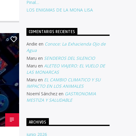
Pinal…
LOS ENIGMAS DE LA MONA LISA
COMENTARIOS RECIENTES
0
Andie
en
Conoce: La Exhacienda Ojo de
Agua
Maru
en
SENDEROS DEL SILENCIO
Maru
en
ALETEO VIAJERO: EL VUELO DE
LAS MONARCAS
Maru
en
EL CAMBIO CLIMATICO Y SU
IMPACTO EN LOS ANIMALES
Noemí Sánchez
en
GASTRONOMIA
MESTIZA Y SALUDABLE
ARCHIVOS
junio 2026