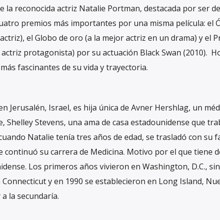
 la reconocida actriz Natalie Portman, destacada por ser de
cuatro premios más importantes por una misma película: el 
 actriz), el Globo de oro (a la mejor actriz en un drama) y el 
r actriz protagonista) por su actuación Black Swan (2010). H
ás fascinantes de su vida y trayectoria.
 en Jerusalén, Israel, es hija única de Avner Hershlag, un méd
dre, Shelley Stevens, una ama de casa estadounidense que tra
cuando Natalie tenía tres años de edad, se trasladó con su fa
 continuó su carrera de Medicina. Motivo por el que tiene 
nidense. Los primeros años vivieron en Washington, D.C., sin
 Connecticut y en 1990 se establecieron en Long Island, Nue
y a la secundaría.