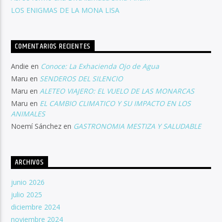
LOS ENIGMAS DE LA MONA LISA
COMENTARIOS RECIENTES
Andie
en
Conoce: La Exhacienda Ojo de Agua
Maru
en
SENDEROS DEL SILENCIO
Maru
en
ALETEO VIAJERO: EL VUELO DE LAS MONARCAS
Maru
en
EL CAMBIO CLIMATICO Y SU IMPACTO EN LOS
ANIMALES
Noemí Sánchez
en
GASTRONOMIA MESTIZA Y SALUDABLE
ARCHIVOS
junio 2026
julio 2025
diciembre 2024
noviembre 2024