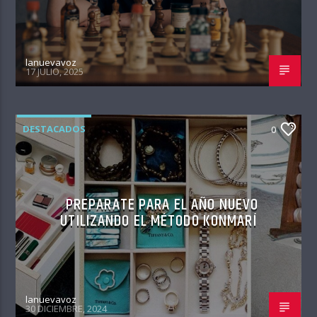
lanuevavoz
17 JULIO, 2025
DESTACADOS
0
PREPARATE PARA EL AÑO NUEVO
UTILIZANDO EL MÉTODO KONMARÍ
lanuevavoz
30 DICIEMBRE, 2024