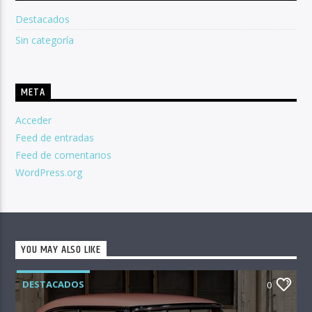
Destacados
Sin categoría
META
Acceder
Feed de entradas
Feed de comentarios
WordPress.org
YOU MAY ALSO LIKE
DESTACADOS
0