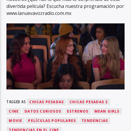
divertida película? Escucha nuestra programación por
www.lanuevavozradio.com.mx
TAGGED AS
CHICAS PESADAS
CHICAS PESADAS 2
CINE
DATOS CURIOSOS
ESTRENOS
MEAN GIRLS
MOVIE
PELÍCULAS POPULARES
TENDENCIAS
TENDENCIAS EN EL CINE