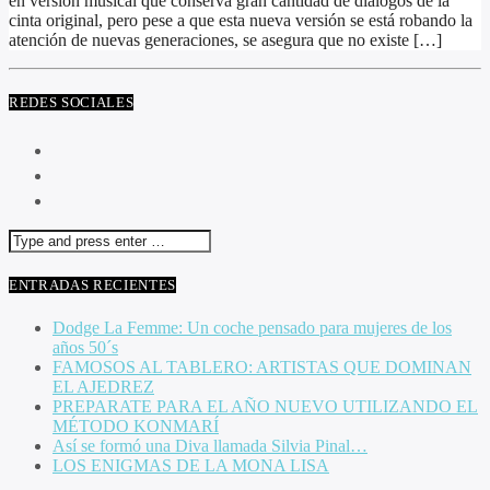
en versión musical que conserva gran cantidad de diálogos de la
cinta original, pero pese a que esta nueva versión se está robando la
atención de nuevas generaciones, se asegura que no existe […]
REDES SOCIALES
ENTRADAS RECIENTES
Dodge La Femme: Un coche pensado para mujeres de los
años 50´s
FAMOSOS AL TABLERO: ARTISTAS QUE DOMINAN
EL AJEDREZ
PREPARATE PARA EL AÑO NUEVO UTILIZANDO EL
MÉTODO KONMARÍ
Así se formó una Diva llamada Silvia Pinal…
LOS ENIGMAS DE LA MONA LISA