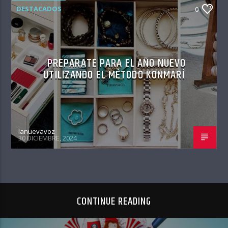
DESTACADOS
0
PREPARATE PARA EL AÑO NUEVO
UTILIZANDO EL MÉTODO KONMARÍ
lanuevavoz
30 DICIEMBRE, 2024
CONTINUE READING