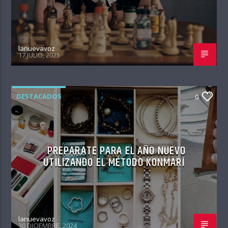
lanuevavoz
17 JULIO, 2025
DESTACADOS
0
PREPARATE PARA EL AÑO NUEVO
UTILIZANDO EL MÉTODO KONMARÍ
lanuevavoz
30 DICIEMBRE, 2024