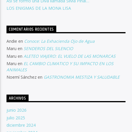
Así se formó una Diva llamada Silvia Pinal…
LOS ENIGMAS DE LA MONA LISA
COMENTARIOS RECIENTES
Andie
en
Conoce: La Exhacienda Ojo de Agua
Maru
en
SENDEROS DEL SILENCIO
Maru
en
ALETEO VIAJERO: EL VUELO DE LAS MONARCAS
Maru
en
EL CAMBIO CLIMATICO Y SU IMPACTO EN LOS
ANIMALES
Noemí Sánchez
en
GASTRONOMIA MESTIZA Y SALUDABLE
ARCHIVOS
junio 2026
julio 2025
diciembre 2024