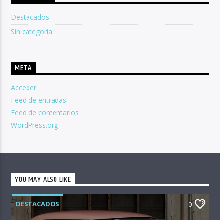
Destacados
Sin categoría
META
Acceder
Feed de entradas
Feed de comentarios
WordPress.org
YOU MAY ALSO LIKE
DESTACADOS
0