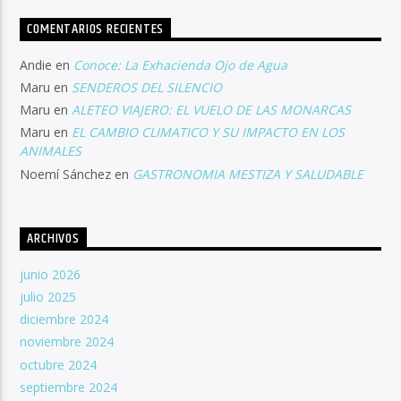
COMENTARIOS RECIENTES
Andie
en
Conoce: La Exhacienda Ojo de Agua
Maru
en
SENDEROS DEL SILENCIO
Maru
en
ALETEO VIAJERO: EL VUELO DE LAS MONARCAS
Maru
en
EL CAMBIO CLIMATICO Y SU IMPACTO EN LOS
ANIMALES
Noemí Sánchez
en
GASTRONOMIA MESTIZA Y SALUDABLE
ARCHIVOS
junio 2026
julio 2025
diciembre 2024
noviembre 2024
octubre 2024
septiembre 2024