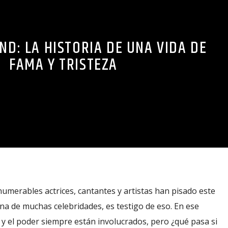
ND: LA HISTORIA DE UNA VIDA DE
FAMA Y TRISTEZA
umerables actrices, cantantes y artistas han pisado este
a de muchas celebridades, es testigo de eso. En ese
o y el poder siempre están involucrados, pero ¿qué pasa si