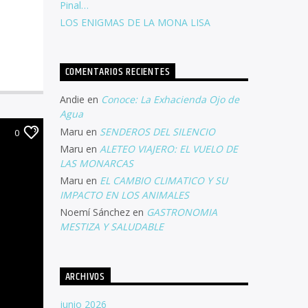
Pinal…
LOS ENIGMAS DE LA MONA LISA
COMENTARIOS RECIENTES
Andie
en
Conoce: La Exhacienda Ojo de
Agua
Maru
en
SENDEROS DEL SILENCIO
0
Maru
en
ALETEO VIAJERO: EL VUELO DE
LAS MONARCAS
Maru
en
EL CAMBIO CLIMATICO Y SU
IMPACTO EN LOS ANIMALES
Noemí Sánchez
en
GASTRONOMIA
MESTIZA Y SALUDABLE
ARCHIVOS
junio 2026