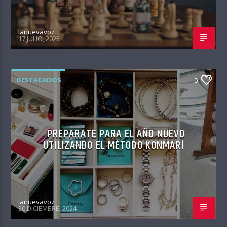
lanuevavoz
17 JULIO, 2025
DESTACADOS
0
PREPARATE PARA EL AÑO NUEVO
UTILIZANDO EL MÉTODO KONMARÍ
lanuevavoz
30 DICIEMBRE, 2024