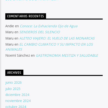
COMENTARIOS RECIENTES
Andie
en
Conoce: La Exhacienda Ojo de Agua
Maru
en
SENDEROS DEL SILENCIO
Maru
en
ALETEO VIAJERO: EL VUELO DE LAS MONARCAS
Maru
en
EL CAMBIO CLIMATICO Y SU IMPACTO EN LOS
ANIMALES
Noemí Sánchez
en
GASTRONOMIA MESTIZA Y SALUDABLE
ARCHIVOS
junio 2026
julio 2025
diciembre 2024
noviembre 2024
octubre 2024