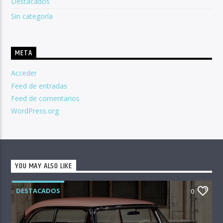
Destacados
Sin categoría
META
Acceder
Feed de entradas
Feed de comentarios
WordPress.org
YOU MAY ALSO LIKE
DESTACADOS
0