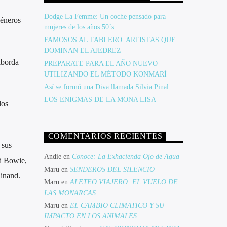
Dodge La Femme: Un coche pensado para
géneros
mujeres de los años 50´s
FAMOSOS AL TABLERO: ARTISTAS QUE
DOMINAN EL AJEDREZ
aborda
PREPARATE PARA EL AÑO NUEVO
UTILIZANDO EL MÉTODO KONMARÍ
Así se formó una Diva llamada Silvia Pinal…
LOS ENIGMAS DE LA MONA LISA
los
COMENTARIOS RECIENTES
 sus
Andie
en
Conoce: La Exhacienda Ojo de Agua
id Bowie,
Maru
en
SENDEROS DEL SILENCIO
inand.
Maru
en
ALETEO VIAJERO: EL VUELO DE
LAS MONARCAS
Maru
en
EL CAMBIO CLIMATICO Y SU
IMPACTO EN LOS ANIMALES