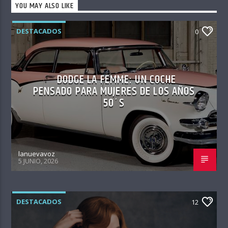
YOU MAY ALSO LIKE
DESTACADOS
0
DODGE LA FEMME: UN COCHE
PENSADO PARA MUJERES DE LOS AÑOS
50´S
lanuevavoz
5 JUNIO, 2026
DESTACADOS
12