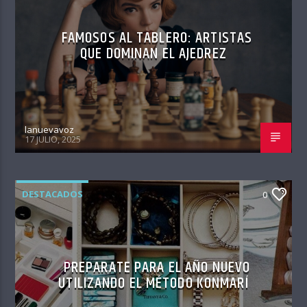
FAMOSOS AL TABLERO: ARTISTAS
QUE DOMINAN EL AJEDREZ
lanuevavoz
17 JULIO, 2025
DESTACADOS
0
PREPARATE PARA EL AÑO NUEVO
UTILIZANDO EL MÉTODO KONMARÍ