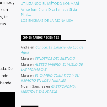
 animes y
UTILIZANDO EL MÉTODO KONMARÍ
ez en
Así se formó una Diva llamada Silvia
Pinal…
s, te
LOS ENIGMAS DE LA MONA LISA
 tus
COMENTARIOS RECIENTES
Andie
en
Conoce: La Exhacienda Ojo de
Agua
Maru
en
SENDEROS DEL SILENCIO
Maru
en
ALETEO VIAJERO: EL VUELO DE
iada. De
LAS MONARCAS
mundo
Maru
en
EL CAMBIO CLIMATICO Y SU
IMPACTO EN LOS ANIMALES
 banda.
Noemí Sánchez
en
GASTRONOMIA
MESTIZA Y SALUDABLE