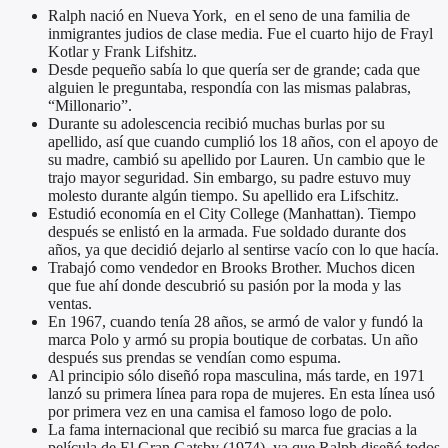
Ralph nació en Nueva York, en el seno de una familia de
inmigrantes judios de clase media. Fue el cuarto hijo de Frayl
Kotlar y Frank Lifshitz.
Desde pequeño sabía lo que quería ser de grande; cada que
alguien le preguntaba, respondía con las mismas palabras,
“Millonario”.
Durante su adolescencia recibió muchas burlas por su
apellido, así que cuando cumplió los 18 años, con el apoyo de
su madre, cambió su apellido por Lauren. Un cambio que le
trajo mayor seguridad. Sin embargo, su padre estuvo muy
molesto durante algún tiempo. Su apellido era Lifschitz.
Estudió economía en el City College (Manhattan). Tiempo
después se enlistó en la armada. Fue soldado durante dos
años, ya que decidió dejarlo al sentirse vacío con lo que hacía.
Trabajó como vendedor en Brooks Brother. Muchos dicen
que fue ahí donde descubrió su pasión por la moda y las
ventas.
En 1967, cuando tenía 28 años, se armó de valor y fundó la
marca Polo y armó su propia boutique de corbatas. Un año
después sus prendas se vendían como espuma.
Al principio sólo diseñó ropa masculina, más tarde, en 1971
lanzó su primera línea para ropa de mujeres. En esta línea usó
por primera vez en una camisa el famoso logo de polo.
La fama internacional que recibió su marca fue gracias a la
película de El Gran Gatsby (1974), ya que Ralph diseñó todos