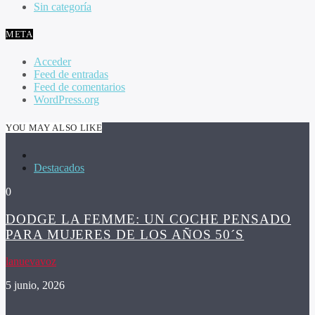
Sin categoría
META
Acceder
Feed de entradas
Feed de comentarios
WordPress.org
YOU MAY ALSO LIKE
Destacados
0
DODGE LA FEMME: UN COCHE PENSADO
PARA MUJERES DE LOS AÑOS 50´S
lanuevavoz
5 junio, 2026