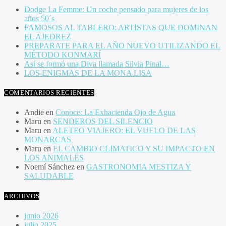
Dodge La Femme: Un coche pensado para mujeres de los
años 50´s
FAMOSOS AL TABLERO: ARTISTAS QUE DOMINAN
EL AJEDREZ
PREPARATE PARA EL AÑO NUEVO UTILIZANDO EL
MÉTODO KONMARÍ
Así se formó una Diva llamada Silvia Pinal…
LOS ENIGMAS DE LA MONA LISA
COMENTARIOS RECIENTES
Andie
en
Conoce: La Exhacienda Ojo de Agua
Maru
en
SENDEROS DEL SILENCIO
Maru
en
ALETEO VIAJERO: EL VUELO DE LAS
MONARCAS
Maru
en
EL CAMBIO CLIMATICO Y SU IMPACTO EN
LOS ANIMALES
Noemí Sánchez
en
GASTRONOMIA MESTIZA Y
SALUDABLE
ARCHIVOS
junio 2026
julio 2025