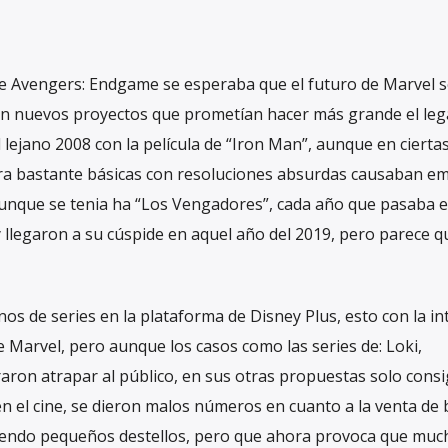
de Avengers: Endgame se esperaba que el futuro de Marvel s
ían nuevos proyectos que prometían hacer más grande el le
ejano 2008 con la película de “Iron Man”, aunque en cierta
as era bastante básicas con resoluciones absurdas causaban e
 aunque se tenia ha “Los Vengadores”, cada año que pasaba 
 y llegaron a su cúspide en aquel año del 2019, pero parece 
nos de series en la plataforma de Disney Plus, esto con la in
 Marvel, pero aunque los casos como las series de: Loki,
ron atrapar al público, en sus otras propuestas solo cons
 el cine, se dieron malos números en cuanto a la venta de 
teniendo pequeños destellos, pero que ahora provoca que muc