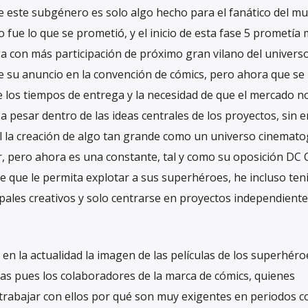
e este subgénero es solo algo hecho para el fanático del m
 fue lo que se prometió, y el inicio de esta fase 5 prometía
rga con más participación de próximo gran vilano del univers
e su anuncio en la convención de cómics, pero ahora que se
e los tiempos de entrega y la necesidad de que el mercado n
a pesar dentro de las ideas centrales de los proyectos, sin
l la creación de algo tan grande como un universo cinematog
ar, pero ahora es una constante, tal y como su oposición DC
e que le permita explotar a sus superhéroes, he incluso ten
cipales creativos y solo centrarse en proyectos independient
 en la actualidad la imagen de las películas de los superhéro
s pues los colaboradores de la marca de cómics, quienes
trabajar con ellos por qué son muy exigentes en periodos c