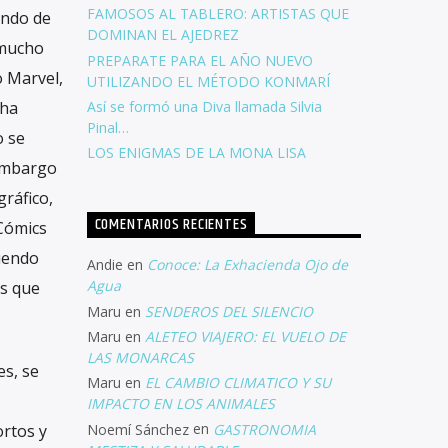
FAMOSOS AL TABLERO: ARTISTAS QUE
undo de
DOMINAN EL AJEDREZ
 mucho
PREPARATE PARA EL AÑO NUEVO
o Marvel,
UTILIZANDO EL MÉTODO KONMARÍ
Así se formó una Diva llamada Silvia
 ha
Pinal…
o se
LOS ENIGMAS DE LA MONA LISA
 embargo
ráfico,
COMENTARIOS RECIENTES
 Cómics
iendo
Andie
en
Conoce: La Exhacienda Ojo de
Agua
es que
Maru
en
SENDEROS DEL SILENCIO
Maru
en
ALETEO VIAJERO: EL VUELO DE
LAS MONARCAS
es, se
Maru
en
EL CAMBIO CLIMATICO Y SU
IMPACTO EN LOS ANIMALES
Noemí Sánchez
en
GASTRONOMIA
ortos y