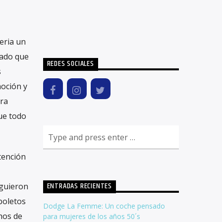
eria un
gado que
REDES SOCIALES
s
moción y
era
que todo
tención
ENTRADAS RECIENTES
iguieron
boletos
Dodge La Femme: Un coche pensado
hos de
para mujeres de los años 50´s