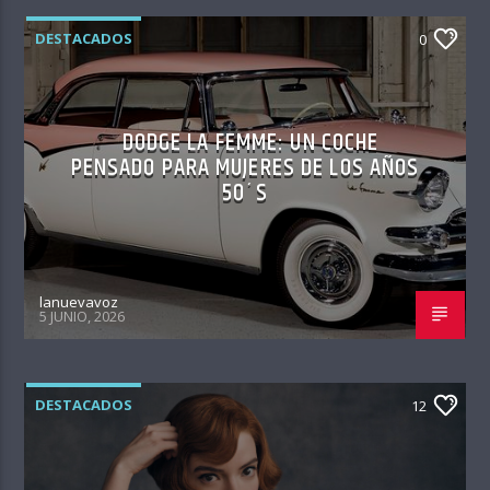
DESTACADOS
0
DODGE LA FEMME: UN COCHE
PENSADO PARA MUJERES DE LOS AÑOS
50´S
lanuevavoz
5 JUNIO, 2026
DESTACADOS
12