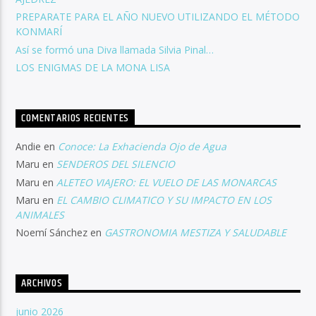
PREPARATE PARA EL AÑO NUEVO UTILIZANDO EL MÉTODO
KONMARÍ
Así se formó una Diva llamada Silvia Pinal…
LOS ENIGMAS DE LA MONA LISA
COMENTARIOS RECIENTES
Andie
en
Conoce: La Exhacienda Ojo de Agua
Maru
en
SENDEROS DEL SILENCIO
Maru
en
ALETEO VIAJERO: EL VUELO DE LAS MONARCAS
Maru
en
EL CAMBIO CLIMATICO Y SU IMPACTO EN LOS
ANIMALES
Noemí Sánchez
en
GASTRONOMIA MESTIZA Y SALUDABLE
ARCHIVOS
junio 2026