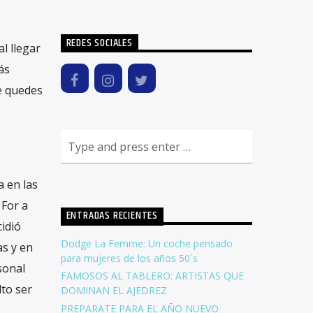
REDES SOCIALES
l llegar
ás
te quedes
a en las
 For a
ENTRADAS RECIENTES
idió
Dodge La Femme: Un coche pensado
as y en
para mujeres de los años 50´s
sonal
FAMOSOS AL TABLERO: ARTISTAS QUE
lto ser
DOMINAN EL AJEDREZ
PREPARATE PARA EL AÑO NUEVO