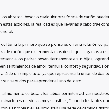
os abrazos, besos o cualquier otra forma de cariño pueden
estás acciones, la realidad es que llevarlas a cabo trae con
general.
del tema lo primero que se piensa es en una relación de par
ra de cariño que experimentamos desde que llegamos a est
ecuencia los padres besan tiernamente a sus hijos, logrand
en sentimientos de amor, ternura, confort y seguridad. Por
allá de un simple acto, ya que representa la unión de dos p
r sus sentidos para aprender el uno del otro.
s, al momento de besar, los labios permiten activar nuestros
rminaciones nerviosas muy sensibles; “cuando los labios en
 con su propia piel, se producen una serie de cambios físico