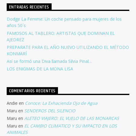
ENTRADAS RECIENTES
Dodge La Femme: Un coche pensado para mujeres de los
años 50´s
FAMOSOS AL TABLERO: ARTISTAS QUE DOMINAN EL
AJEDREZ
PREPARATE PARA EL AÑO NUEVO UTILIZANDO EL MÉTODO
KONMARÍ
Así se formó una Diva llamada Silvia Pinal…
LOS ENIGMAS DE LA MONA LISA
COMENTARIOS RECIENTES
Andie
en
Conoce: La Exhacienda Ojo de Agua
Maru
en
SENDEROS DEL SILENCIO
Maru
en
ALETEO VIAJERO: EL VUELO DE LAS MONARCAS
Maru
en
EL CAMBIO CLIMATICO Y SU IMPACTO EN LOS
ANIMALES