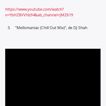
https://www.youtube.com/watch?
v=YbHZ8VVhb94&ab_channel=JMZ619
“Mellomaniac (Chill Out Mix)”, de DJ Shah