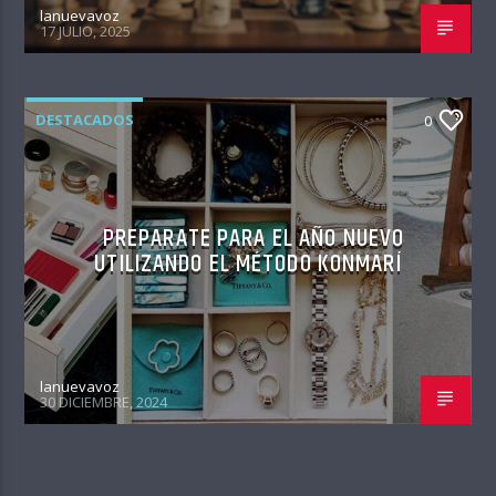
lanuevavoz
17 JULIO, 2025
DESTACADOS
0
PREPARATE PARA EL AÑO NUEVO
UTILIZANDO EL MÉTODO KONMARÍ
lanuevavoz
30 DICIEMBRE, 2024