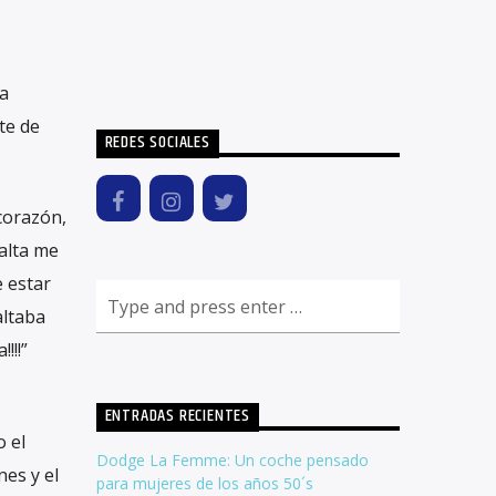
ta
te de
REDES SOCIALES
 corazón,
alta me
 estar
altaba
!!!”
ENTRADAS RECIENTES
 el
Dodge La Femme: Un coche pensado
es y el
para mujeres de los años 50´s