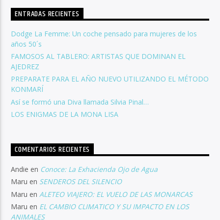
ENTRADAS RECIENTES
Dodge La Femme: Un coche pensado para mujeres de los
años 50´s
FAMOSOS AL TABLERO: ARTISTAS QUE DOMINAN EL
AJEDREZ
PREPARATE PARA EL AÑO NUEVO UTILIZANDO EL MÉTODO
KONMARÍ
Así se formó una Diva llamada Silvia Pinal…
LOS ENIGMAS DE LA MONA LISA
COMENTARIOS RECIENTES
Andie
en
Conoce: La Exhacienda Ojo de Agua
Maru
en
SENDEROS DEL SILENCIO
Maru
en
ALETEO VIAJERO: EL VUELO DE LAS MONARCAS
Maru
en
EL CAMBIO CLIMATICO Y SU IMPACTO EN LOS
ANIMALES