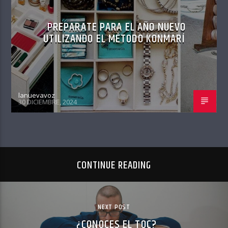
PREPARATE PARA EL AÑO NUEVO
UTILIZANDO EL MÉTODO KONMARÍ
lanuevavoz
30 DICIEMBRE, 2024
CONTINUE READING
NEXT POST
¿CONOCES EL TOC?