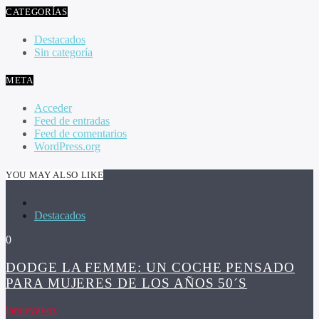
CATEGORÍAS
Destacados
Sin categoría
META
Acceder
Feed de entradas
Feed de comentarios
WordPress.org
YOU MAY ALSO LIKE
Destacados
0
DODGE LA FEMME: UN COCHE PENSADO
PARA MUJERES DE LOS AÑOS 50´S
lanuevavoz