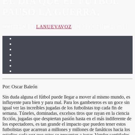
EL DÍA QUE EL FÚTBOL
PAUSÓ LA GUERRA.
WRITTEN BY
LANUEVAVOZ
ON 23 OCTUBRE, 2023
Por: Oscar Baleón
Sin duda alguna el fútbol puede llegar a mover al mismo mundo, es
influyente para bien y para mal. Para los gambeteros es un goce sin
igual ver las increíbles jugadas de los futbolistas top cada fin de
semana. Túneles, dominadas, excelsos tiros que rayan en la ciencia
ficción, jugadas que despiertan pasión hasta en el más indiferente de
los espectadores, es tan grande el impacto que pueden tener estos
futbolistas que acarrean a millones y millones de fanáticos hacia los
estadios cada vez que estos se presentan a jugar. Vender cantidades