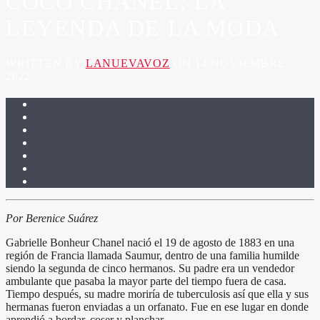
COCO CHANEL: LA
LEYENDA DE LA MODA
WRITTEN BY
LANUEVAVOZ
ON 14 NOVIEMBRE,
2022
Por Berenice Suárez
Gabrielle Bonheur Chanel nació el 19 de agosto de 1883 en una
región de Francia llamada Saumur, dentro de una familia humilde
siendo la segunda de cinco hermanos. Su padre era un vendedor
ambulante que pasaba la mayor parte del tiempo fuera de casa.
Tiempo después, su madre moriría de tuberculosis así que ella y sus
hermanas fueron enviadas a un orfanato. Fue en ese lugar en donde
aprendió a bordar, coser y planchar.