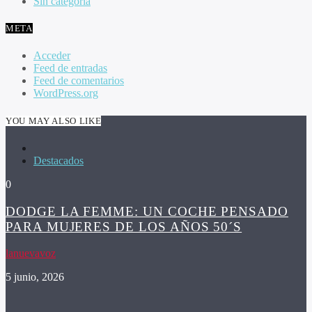
Sin categoría
META
Acceder
Feed de entradas
Feed de comentarios
WordPress.org
YOU MAY ALSO LIKE
Destacados
0
DODGE LA FEMME: UN COCHE PENSADO
PARA MUJERES DE LOS AÑOS 50´S
lanuevavoz
5 junio, 2026