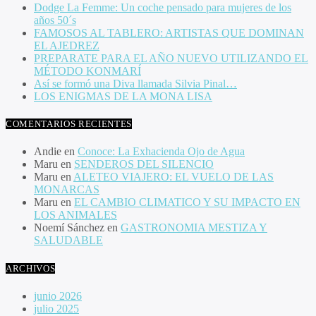
Dodge La Femme: Un coche pensado para mujeres de los
años 50´s
FAMOSOS AL TABLERO: ARTISTAS QUE DOMINAN
EL AJEDREZ
PREPARATE PARA EL AÑO NUEVO UTILIZANDO EL
MÉTODO KONMARÍ
Así se formó una Diva llamada Silvia Pinal…
LOS ENIGMAS DE LA MONA LISA
COMENTARIOS RECIENTES
Andie
en
Conoce: La Exhacienda Ojo de Agua
Maru
en
SENDEROS DEL SILENCIO
Maru
en
ALETEO VIAJERO: EL VUELO DE LAS
MONARCAS
Maru
en
EL CAMBIO CLIMATICO Y SU IMPACTO EN
LOS ANIMALES
Noemí Sánchez
en
GASTRONOMIA MESTIZA Y
SALUDABLE
ARCHIVOS
junio 2026
julio 2025