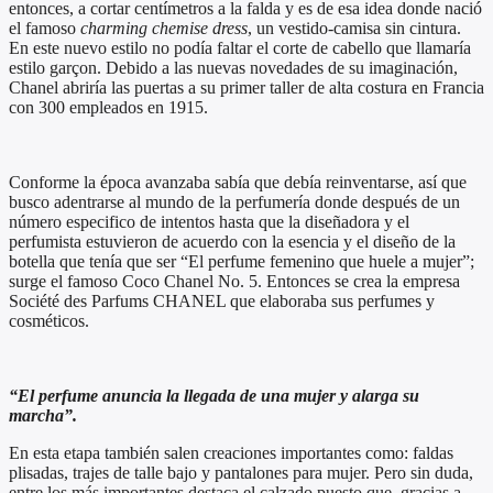
entonces, a cortar centímetros a la falda y es de esa idea donde nació
el famoso
charming chemise dress
, un vestido-camisa sin cintura.
En este nuevo estilo no podía faltar el corte de cabello que llamaría
estilo garçon. Debido a las nuevas novedades de su imaginación,
Chanel abriría las puertas a su primer taller de alta costura en Francia
con 300 empleados en 1915.
Conforme la época avanzaba sabía que debía reinventarse, así que
busco adentrarse al mundo de la perfumería donde después de un
número especifico de intentos hasta que la diseñadora y el
perfumista estuvieron de acuerdo con la esencia y el diseño de la
botella que tenía que ser “El perfume femenino que huele a mujer”;
surge el famoso Coco Chanel No. 5. Entonces se crea la empresa
Société des Parfums CHANEL que elaboraba sus perfumes y
cosméticos.
“El perfume anuncia la llegada de una mujer y alarga su
marcha”.
En esta etapa también salen creaciones importantes como: faldas
plisadas, trajes de talle bajo y pantalones para mujer. Pero sin duda,
entre los más importantes destaca el calzado puesto que, gracias a