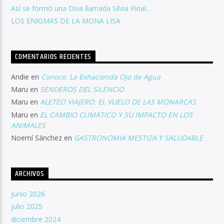
Así se formó una Diva llamada Silvia Pinal…
LOS ENIGMAS DE LA MONA LISA
COMENTARIOS RECIENTES
Andie
en
Conoce: La Exhacienda Ojo de Agua
Maru
en
SENDEROS DEL SILENCIO
Maru
en
ALETEO VIAJERO: EL VUELO DE LAS MONARCAS
Maru
en
EL CAMBIO CLIMATICO Y SU IMPACTO EN LOS
ANIMALES
Noemí Sánchez
en
GASTRONOMIA MESTIZA Y SALUDABLE
ARCHIVOS
junio 2026
julio 2025
diciembre 2024