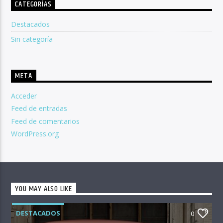
CATEGORÍAS
Destacados
Sin categoría
META
Acceder
Feed de entradas
Feed de comentarios
WordPress.org
YOU MAY ALSO LIKE
DESTACADOS
0