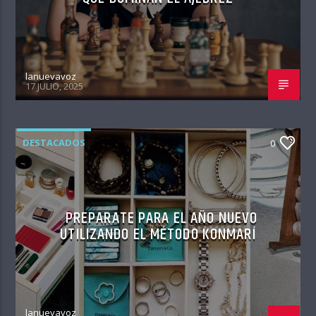
lanuevavoz
17 JULIO, 2025
DESTACADOS
0
PREPARATE PARA EL AÑO NUEVO
UTILIZANDO EL MÉTODO KONMARÍ
lanuevavoz