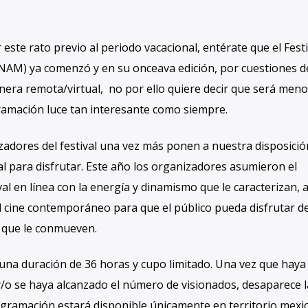
ste rato previo al periodo vacacional, entérate que el Festi
AM) ya comenzó y en su onceava edición, por cuestiones de
nera remota/virtual, no por ello quiere decir que será meno
ramación luce tan interesante como siempre.
zadores del festival una vez más ponen a nuestra disposició
l para disfrutar. Este año los organizadores asumieron el
l en línea con la energía y dinamismo que le caracterizan, 
 cine contemporáneo para que el público pueda disfrutar de
s que le conmueven.
una duración de 36 horas y cupo limitado. Una vez que haya
n y/o se haya alcanzado el número de visionados, desaparece 
ogramación estará disponible únicamente en territorio mexi