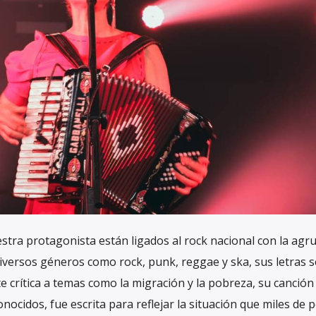
estra protagonista están ligados al rock nacional con la agr
iversos géneros como rock, punk, reggae y ska, sus letras s
e crítica a temas como la migración y la pobreza, su canción
onocidos, fue escrita para reflejar la situación que miles de