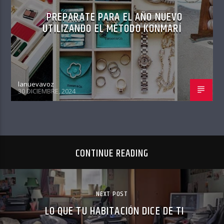
PREPARATE PARA EL AÑO NUEVO
UTILIZANDO EL MÉTODO KONMARÍ
lanuevavoz
30 DICIEMBRE, 2024
CONTINUE READING
NEXT POST
LO QUE TU HABITACIÓN DICE DE TI