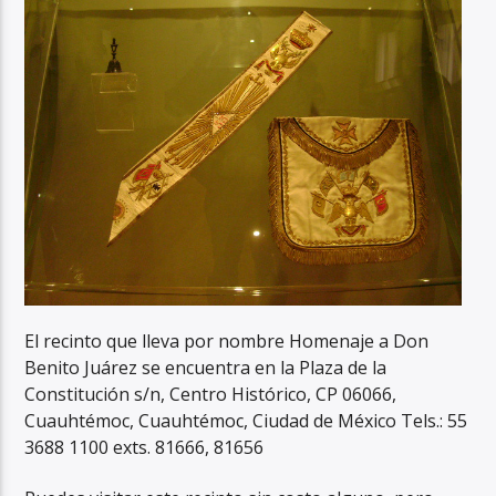
El recinto que lleva por nombre Homenaje a Don
Benito Juárez se encuentra en la Plaza de la
Constitución s/n, Centro Histórico, CP 06066,
Cuauhtémoc, Cuauhtémoc, Ciudad de México Tels.: 55
3688 1100 exts. 81666, 81656