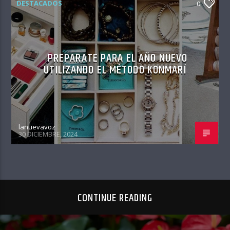
DESTACADOS
0
PREPARATE PARA EL AÑO NUEVO
UTILIZANDO EL MÉTODO KONMARÍ
lanuevavoz
30 DICIEMBRE, 2024
CONTINUE READING