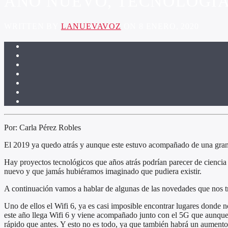
AÑO NUEVO, TECNOLOGIA 
WRITTEN BY
LANUEVAVOZ
ON 8 ENERO, 2020
Por: Carla Pérez Robles
El 2019 ya quedo atrás y aunque este estuvo acompañado de una gran v
Hay proyectos tecnológicos que años atrás podrían parecer de ciencia 
nuevo y que jamás hubiéramos imaginado que pudiera existir.
A continuación vamos a hablar de algunas de las novedades que nos t
Uno de ellos el Wifi 6, ya es casi imposible encontrar lugares donde 
este año llega Wifi 6 y viene acompañado junto con el 5G que aunque e
rápido que antes. Y esto no es todo, ya que también habrá un aumento