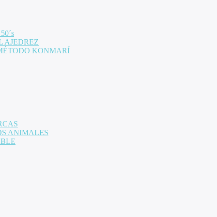
 50´s
L AJEDREZ
 MÉTODO KONMARÍ
RCAS
OS ANIMALES
ABLE