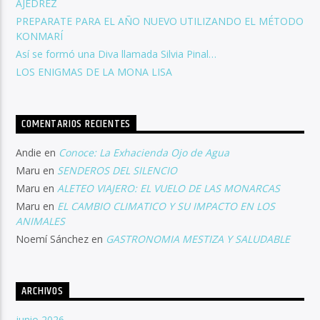
AJEDREZ
PREPARATE PARA EL AÑO NUEVO UTILIZANDO EL MÉTODO
KONMARÍ
Así se formó una Diva llamada Silvia Pinal…
LOS ENIGMAS DE LA MONA LISA
COMENTARIOS RECIENTES
Andie
en
Conoce: La Exhacienda Ojo de Agua
Maru
en
SENDEROS DEL SILENCIO
Maru
en
ALETEO VIAJERO: EL VUELO DE LAS MONARCAS
Maru
en
EL CAMBIO CLIMATICO Y SU IMPACTO EN LOS
ANIMALES
Noemí Sánchez
en
GASTRONOMIA MESTIZA Y SALUDABLE
ARCHIVOS
junio 2026