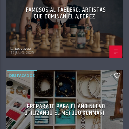
FAMOSOS AL TABLERO: ARTISTAS
QUE DOMINAN EL AJEDREZ
lanuevavoz
17 JULIO, 2025
DESTACADOS
0
PREPARATE PARA EL AÑO NUEVO
UTILIZANDO EL MÉTODO KONMARÍ