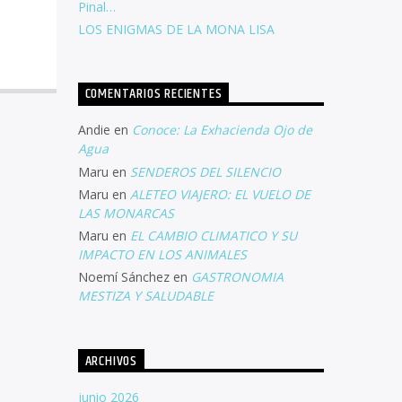
Pinal…
LOS ENIGMAS DE LA MONA LISA
COMENTARIOS RECIENTES
Andie
en
Conoce: La Exhacienda Ojo de
Agua
Maru
en
SENDEROS DEL SILENCIO
Maru
en
ALETEO VIAJERO: EL VUELO DE
LAS MONARCAS
Maru
en
EL CAMBIO CLIMATICO Y SU
IMPACTO EN LOS ANIMALES
Noemí Sánchez
en
GASTRONOMIA
MESTIZA Y SALUDABLE
ARCHIVOS
junio 2026