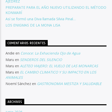
AJEDREZ
PREPARATE PARA EL AÑO NUEVO UTILIZANDO EL MÉTODO
KONMARÍ
Así se formó una Diva llamada Silvia Pinal…
LOS ENIGMAS DE LA MONA LISA
COMENTARIOS RECIENTES
Andie
en
Conoce: La Exhacienda Ojo de Agua
Maru
en
SENDEROS DEL SILENCIO
Maru
en
ALETEO VIAJERO: EL VUELO DE LAS MONARCAS
Maru
en
EL CAMBIO CLIMATICO Y SU IMPACTO EN LOS
ANIMALES
Noemí Sánchez
en
GASTRONOMIA MESTIZA Y SALUDABLE
ARCHIVOS
junio 2026