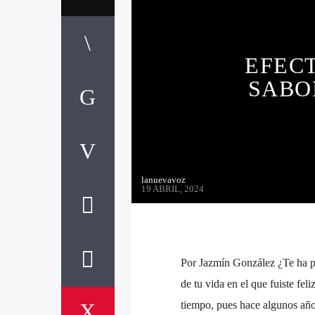
EFECT
SABO
lanuevavoz
19 ABRIL, 2024
Por Jazmín González ¿Te ha p
de tu vida en el que fuiste f
tiempo, pues hace algunos años