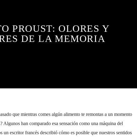
O PROUST: OLORES Y
RES DE LA MEMORIA
asado que mientras comes algún alimento te remontas a un momento
eliz? Algunos han comparado esa sensación como una máquina del
 un escritor francés describió cómo es posible que nuestros sentidos