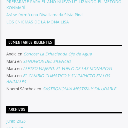
PREPARATE PARA EL AÑO NUEVO UTILIZANDO EL MÉTODO
KONMARÍ
Así se formó una Diva llamada Silvia Pinal…
LOS ENIGMAS DE LA MONA LISA
COMENTARIOS RECIENTES
Andie
en
Conoce: La Exhacienda Ojo de Agua
Maru
en
SENDEROS DEL SILENCIO
Maru
en
ALETEO VIAJERO: EL VUELO DE LAS MONARCAS
Maru
en
EL CAMBIO CLIMATICO Y SU IMPACTO EN LOS
ANIMALES
Noemí Sánchez
en
GASTRONOMIA MESTIZA Y SALUDABLE
ARCHIVOS
junio 2026