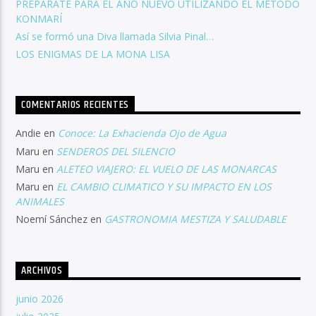
PREPARATE PARA EL AÑO NUEVO UTILIZANDO EL MÉTODO
KONMARÍ
Así se formó una Diva llamada Silvia Pinal…
LOS ENIGMAS DE LA MONA LISA
COMENTARIOS RECIENTES
Andie
en
Conoce: La Exhacienda Ojo de Agua
Maru
en
SENDEROS DEL SILENCIO
Maru
en
ALETEO VIAJERO: EL VUELO DE LAS MONARCAS
Maru
en
EL CAMBIO CLIMATICO Y SU IMPACTO EN LOS
ANIMALES
Noemí Sánchez
en
GASTRONOMIA MESTIZA Y SALUDABLE
ARCHIVOS
junio 2026