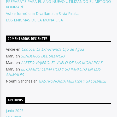
PREPARATE PARA EL AÑO NUEVO UTILIZANDO EL MÉTODO
KONMARÍ
Así se formó una Diva llamada Silvia Pinal…
LOS ENIGMAS DE LA MONA LISA
COMENTARIOS RECIENTES
Andie
en
Conoce: La Exhacienda Ojo de Agua
Maru
en
SENDEROS DEL SILENCIO
Maru
en
ALETEO VIAJERO: EL VUELO DE LAS MONARCAS
Maru
en
EL CAMBIO CLIMATICO Y SU IMPACTO EN LOS
ANIMALES
Noemí Sánchez
en
GASTRONOMIA MESTIZA Y SALUDABLE
ARCHIVOS
junio 2026