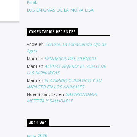
Pinal…
LOS ENIGMAS DE LA MONA LISA
COMENTARIOS RECIENTES
Andie
en
Conoce: La Exhacienda Ojo de
Agua
Maru
en
SENDEROS DEL SILENCIO
Maru
en
ALETEO VIAJERO: EL VUELO DE
LAS MONARCAS
Maru
en
EL CAMBIO CLIMATICO Y SU
IMPACTO EN LOS ANIMALES
Noemí Sánchez
en
GASTRONOMIA
MESTIZA Y SALUDABLE
ARCHIVOS
junio 2026