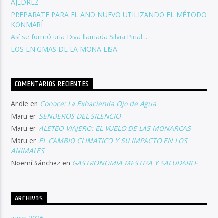
AJEDREZ
PREPARATE PARA EL AÑO NUEVO UTILIZANDO EL MÉTODO
KONMARÍ
Así se formó una Diva llamada Silvia Pinal…
LOS ENIGMAS DE LA MONA LISA
COMENTARIOS RECIENTES
Andie
en
Conoce: La Exhacienda Ojo de Agua
Maru
en
SENDEROS DEL SILENCIO
Maru
en
ALETEO VIAJERO: EL VUELO DE LAS MONARCAS
Maru
en
EL CAMBIO CLIMATICO Y SU IMPACTO EN LOS
ANIMALES
Noemí Sánchez
en
GASTRONOMIA MESTIZA Y SALUDABLE
ARCHIVOS
junio 2026