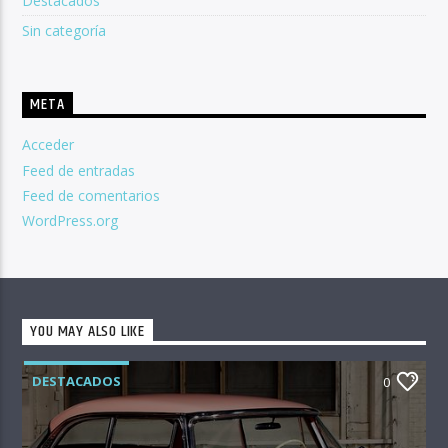
Destacados
Sin categoría
META
Acceder
Feed de entradas
Feed de comentarios
WordPress.org
YOU MAY ALSO LIKE
DESTACADOS
0