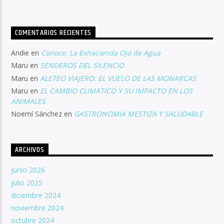
COMENTARIOS RECIENTES
Andie
en
Conoce: La Exhacienda Ojo de Agua
Maru
en
SENDEROS DEL SILENCIO
Maru
en
ALETEO VIAJERO: EL VUELO DE LAS MONARCAS
Maru
en
EL CAMBIO CLIMATICO Y SU IMPACTO EN LOS
ANIMALES
Noemí Sánchez
en
GASTRONOMIA MESTIZA Y SALUDABLE
ARCHIVOS
junio 2026
julio 2025
diciembre 2024
noviembre 2024
octubre 2024