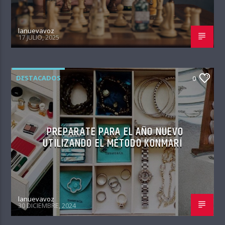
lanuevavoz
17 JULIO, 2025
DESTACADOS
0
PREPARATE PARA EL AÑO NUEVO
UTILIZANDO EL MÉTODO KONMARÍ
lanuevavoz
30 DICIEMBRE, 2024