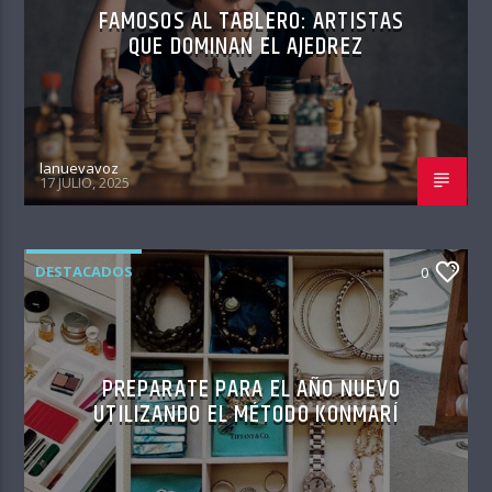
FAMOSOS AL TABLERO: ARTISTAS
QUE DOMINAN EL AJEDREZ
lanuevavoz
17 JULIO, 2025
DESTACADOS
0
PREPARATE PARA EL AÑO NUEVO
UTILIZANDO EL MÉTODO KONMARÍ