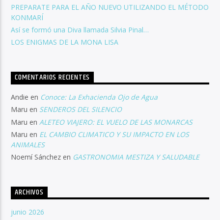
PREPARATE PARA EL AÑO NUEVO UTILIZANDO EL MÉTODO
KONMARÍ
Así se formó una Diva llamada Silvia Pinal…
LOS ENIGMAS DE LA MONA LISA
COMENTARIOS RECIENTES
Andie
en
Conoce: La Exhacienda Ojo de Agua
Maru
en
SENDEROS DEL SILENCIO
Maru
en
ALETEO VIAJERO: EL VUELO DE LAS MONARCAS
Maru
en
EL CAMBIO CLIMATICO Y SU IMPACTO EN LOS
ANIMALES
Noemí Sánchez
en
GASTRONOMIA MESTIZA Y SALUDABLE
ARCHIVOS
junio 2026