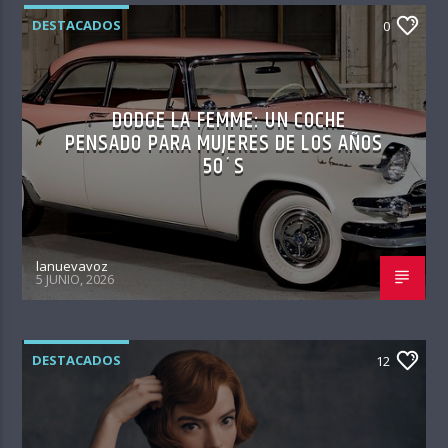
DESTACADOS
0
DODGE LA FEMME: UN COCHE
PENSADO PARA MUJERES DE LOS AÑOS
50´S
lanuevavoz
5 JUNIO, 2026
DESTACADOS
12