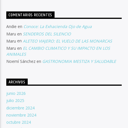
COMENTARIOS RECIENTES
Andie
en
Conoce: La Exhacienda Ojo de Agua
Maru
en
SENDEROS DEL SILENCIO
Maru
en
ALETEO VIAJERO: EL VUELO DE LAS MONARCAS
Maru
en
EL CAMBIO CLIMATICO Y SU IMPACTO EN LOS
ANIMALES
Noemí Sánchez
en
GASTRONOMIA MESTIZA Y SALUDABLE
ARCHIVOS
junio 2026
julio 2025
diciembre 2024
noviembre 2024
octubre 2024