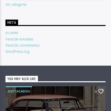
Sin categoría
META
Acceder
Feed de entradas
Feed de comentarios
WordPress.org
YOU MAY ALSO LIKE
DESTACADOS
0