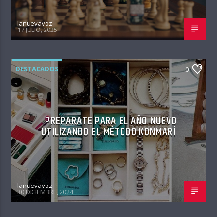
lanuevavoz
17 JULIO, 2025
DESTACADOS
0
PREPARATE PARA EL AÑO NUEVO
UTILIZANDO EL MÉTODO KONMARÍ
lanuevavoz
30 DICIEMBRE, 2024