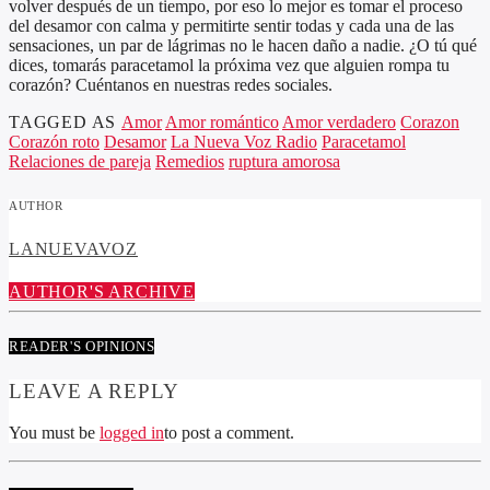
volver después de un tiempo, por eso lo mejor es tomar el proceso
del desamor con calma y permitirte sentir todas y cada una de las
sensaciones, un par de lágrimas no le hacen daño a nadie. ¿O tú qué
dices, tomarás paracetamol la próxima vez que alguien rompa tu
corazón? Cuéntanos en nuestras redes sociales.
TAGGED AS
Amor
Amor romántico
Amor verdadero
Corazon
Corazón roto
Desamor
La Nueva Voz Radio
Paracetamol
Relaciones de pareja
Remedios
ruptura amorosa
AUTHOR
LANUEVAVOZ
AUTHOR'S ARCHIVE
READER'S OPINIONS
LEAVE A REPLY
You must be
logged in
to post a comment.