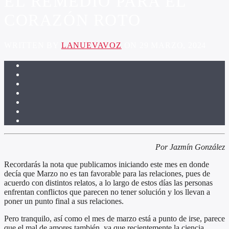
EL REMEDIO PARA EL
CORAZÓN ROTO
WRITTEN BY
LANUEVAVOZ
ON 29 MARZO, 2024
Por Jazmín González
Recordarás la nota que publicamos iniciando este mes en donde
decía que Marzo no es tan favorable para las relaciones, pues de
acuerdo con distintos relatos, a lo largo de estos días las personas
enfrentan conflictos que parecen no tener solución y los llevan a
poner un punto final a sus relaciones.
Pero tranquilo, así como el mes de marzo está a punto de irse, parece
que el mal de amores también, ya que recientemente la ciencia