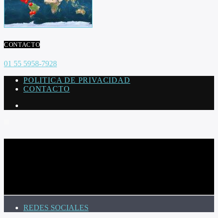
CONTACTO
01 55 5958-7928
POLITICA DE PRIVACIDAD
CONTACTO
CURRENT TRACK
TITLE
ARTIST
REDES SOCIALES