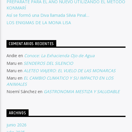
PREPARATE PARA EL AÑO NUEVO UTILIZANDO EL MÉTODO
KONMARÍ
Así se formó una Diva llamada Silvia Pinal…
LOS ENIGMAS DE LA MONA LISA
COMENTARIOS RECIENTES
Andie
en
Conoce: La Exhacienda Ojo de Agua
Maru
en
SENDEROS DEL SILENCIO
Maru
en
ALETEO VIAJERO: EL VUELO DE LAS MONARCAS
Maru
en
EL CAMBIO CLIMATICO Y SU IMPACTO EN LOS
ANIMALES
Noemí Sánchez
en
GASTRONOMIA MESTIZA Y SALUDABLE
ARCHIVOS
junio 2026