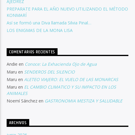
AJEDREZ
PREPARATE PARA EL AÑO NUEVO UTILIZANDO EL MÉTODO
KONMARÍ
Así se formó una Diva llamada Silvia Pinal…
LOS ENIGMAS DE LA MONA LISA
COMENTARIOS RECIENTES
Andie
en
Conoce: La Exhacienda Ojo de Agua
Maru
en
SENDEROS DEL SILENCIO
Maru
en
ALETEO VIAJERO: EL VUELO DE LAS MONARCAS
Maru
en
EL CAMBIO CLIMATICO Y SU IMPACTO EN LOS
ANIMALES
Noemí Sánchez
en
GASTRONOMIA MESTIZA Y SALUDABLE
ARCHIVOS
junio 2026