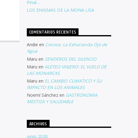
Pinal…
LOS ENIGMAS DE LA MONA LISA
COMENTARIOS RECIENTES
Andie
en
Conoce: La Exhacienda Ojo de
Agua
Maru
en
SENDEROS DEL SILENCIO
Maru
en
ALETEO VIAJERO: EL VUELO DE
LAS MONARCAS
Maru
en
EL CAMBIO CLIMATICO Y SU
IMPACTO EN LOS ANIMALES
Noemí Sánchez
en
GASTRONOMIA
MESTIZA Y SALUDABLE
ARCHIVOS
junio 2026