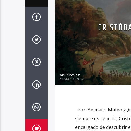
CRISTÓB
lanuevavoz
20 MAYO, 2024
Por: Belmaris Mateo ¿Qu
siempre es sencilla, Cris
encargado de descubrir es