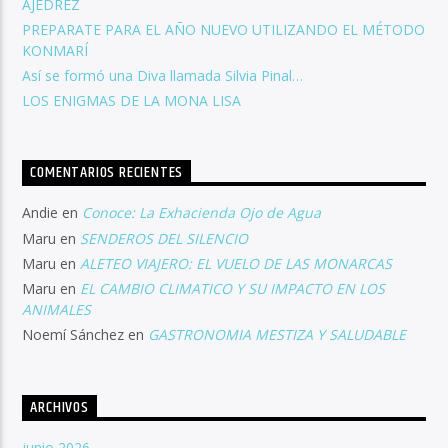
AJEDREZ
PREPARATE PARA EL AÑO NUEVO UTILIZANDO EL MÉTODO
KONMARÍ
Así se formó una Diva llamada Silvia Pinal…
LOS ENIGMAS DE LA MONA LISA
COMENTARIOS RECIENTES
Andie
en
Conoce: La Exhacienda Ojo de Agua
Maru
en
SENDEROS DEL SILENCIO
Maru
en
ALETEO VIAJERO: EL VUELO DE LAS MONARCAS
Maru
en
EL CAMBIO CLIMATICO Y SU IMPACTO EN LOS
ANIMALES
Noemí Sánchez
en
GASTRONOMIA MESTIZA Y SALUDABLE
ARCHIVOS
junio 2026